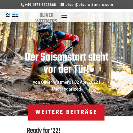
+49 1573 6623868
oliver@oliverwittmers.com
Der Saisonstart steht
vor der Tür!
von
Oliver Wittmers
|
02 Apr. 2022
|
Uncategorized
WEITERE BEITRÄGE
Ready for '22!