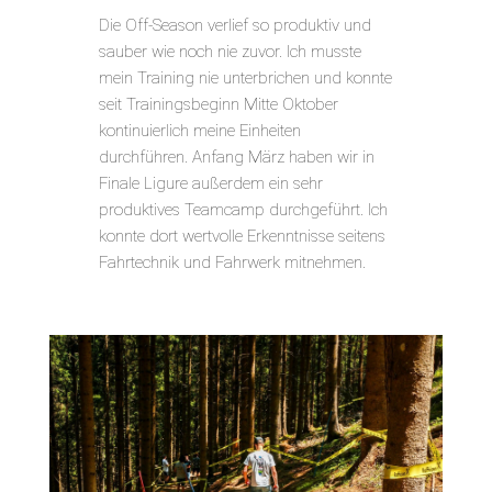
Die Off-Season verlief so produktiv und
sauber wie noch nie zuvor. Ich musste
mein Training nie unterbrichen und konnte
seit Trainingsbeginn Mitte Oktober
kontinuierlich meine Einheiten
durchführen. Anfang März haben wir in
Finale Ligure außerdem ein sehr
produktives Teamcamp durchgeführt. Ich
konnte dort wertvolle Erkenntnisse seitens
Fahrtechnik und Fahrwerk mitnehmen.